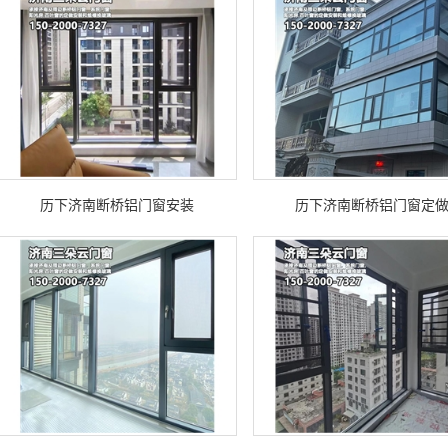
历下济南断桥铝门窗安装
历下济南断桥铝门窗定