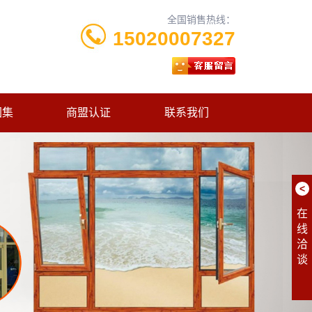
全国销售热线：
15020007327
图集
商盟认证
联系我们
<
在
线
洽
谈