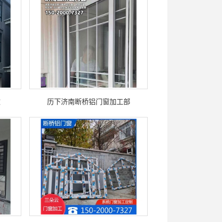
做
历下济南断桥铝门窗加工部