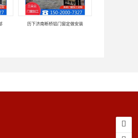
部
历下济南断桥铝门窗定做安装